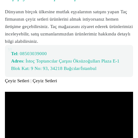
Dünyanın birçok ülkesine mutfak eşyalarının satışını yapan Taç
firmasının çeyiz setleri ürünlerini almak istiyorsanız hemen
iletişime geçebilirsiniz. Taç mağazasını ziyaret ederek ürünlerimizi
inceleyebilir, satış uzmanlarımızdan ürünlerimiz hakkında detaylı
bilgi alabilirsiniz.
Tel
: 08503039000
Adres
: İstoç Toptancılar Çarşısı Öksüzoğulları Plaza E-1
Blok Kat: 9 No: 93, 34218 Bağcılar/İstanbul
Çeyiz Setleri
|
Çeyiz Setleri