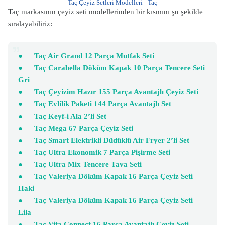
Taç Çeyiz Setleri Modelleri - Taç
Taç markasının çeyiz seti modellerinden bir kısmını şu şekilde
sıralayabiliriz:
●
Taç Air Grand 12 Parça Mutfak Seti
●
Taç Carabella Döküm Kapak 10 Parça Tencere Seti
Gri
●
Taç Çeyizim Hazır 155 Parça Avantajlı Çeyiz Seti
●
Taç Evlilik Paketi 144 Parça Avantajlı Set
●
Taç Keyf-i Ala 2’li Set
●
Taç Mega 67 Parça Çeyiz Seti
●
Taç Smart Elektrikli Düdüklü Air Fryer 2’li Set
●
Taç Ultra Ekonomik 7 Parça Pişirme Seti
●
Taç Ultra Mix Tencere Tava Seti
●
Taç Valeriya Döküm Kapak 16 Parça Çeyiz Seti
Haki
●
Taç Valeriya Döküm Kapak 16 Parça Çeyiz Seti
Lila
●
Taç Vita Connect 16 Parça Avantajlı Çeyiz Seti