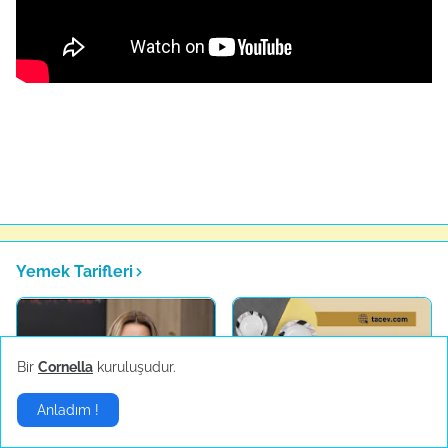
Yemek Tarifleri
Bir
Cornella
kuruluşudur.
Anladım !
Esra Kuştemir:
En İyi Yemek Takımları